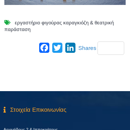
εργαστήριο φιγούρας καραγκιόζη & θεατρική
παράσταση
Facebook
Twitter
LinkedIn
Shares
Στοιχεία Επικοινωνίας
Αρχιμήδους 2 & Ιπποκράτους