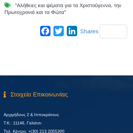
"Αλήθειες και ψέματα για τα Χριστούγεννα
,
την
Πρωτοχρονιά και τα Φώτα"
Facebook
Twitter
LinkedIn
Shares
Στοιχεία Επικοινωνίας
Αρχιμήδους 2 & Ιπποκράτους
Τ.Κ.: 11146, Γαλάτσι
Τηλ. Κέντρο: +(30) 213.2055300