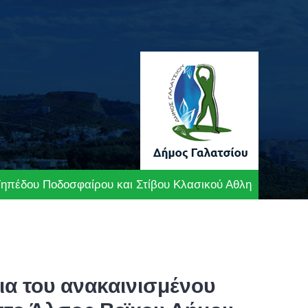
υ Γηπέδου Ποδοσφαίρου και Στίβου Κλασικού Αθλητισμού στ
νια του ανακαινισμένου