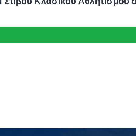
 Στίβου Κλασικού Αθλητισμού 