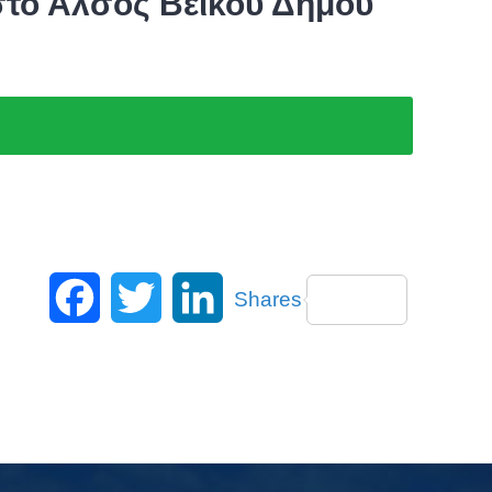
στο Άλσος Βεϊκου Δήμου
Facebook
Twitter
LinkedIn
Shares