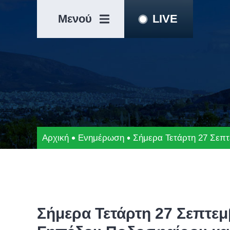
Μετάβαση
Άλμα
στο
στη
Μενού
LIVE
περιεχόμενο
γραμμή
πλοήγησης
Αρχική
Ενημέρωση
Σήμερα Τετάρτη 27 Σεπτε
Σήμερα Τετάρτη 27 Σεπτεμβ