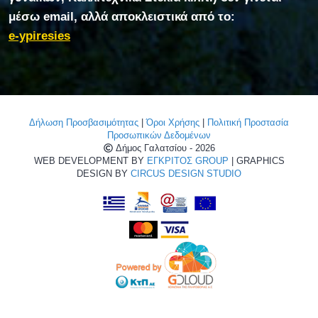
μέσω email, αλλά αποκλειστικά από το:
e-ypiresies
Δήλωση Προσβασιμότητας
|
Όροι Χρήσης
|
Πολιτική Προστασία
Προσωπικών Δεδομένων
Δήμος Γαλατσίου - 2026
WEB DEVELOPMENT BY
ΕΓΚΡΙΤΟΣ GROUP
| GRAPHICS
DESIGN BY
CIRCUS DESIGN STUDIO