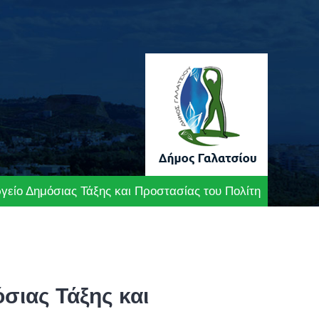
γείο Δημόσιας Τάξης και Προστασίας του Πολίτη
σιας Τάξης και