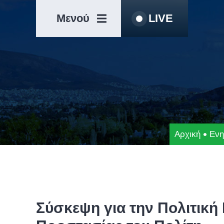
Μετάβαση
Άλμα
στο
στη
Μενού
LIVE
περιεχόμενο
γραμμή
πλοήγησης
Αρχική
Εν
Σύσκεψη για την Πολιτική