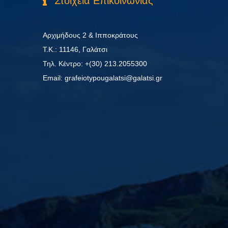
Στοιχεία Επικοινωνίας
Αρχιμήδους 2 & Ιπποκράτους
Τ.Κ.: 11146, Γαλάτσι
Τηλ. Κέντρο: +(30) 213.2055300
Εmail: grafeiotypougalatsi@galatsi.gr