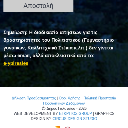
Σημείωση: Η διαδικασία αιτήσεων για τις
δραστηριότητες του Πολιτιστικού (Γυμναστήριο
γυναικών, Καλλιτεχνικά Στέκια κ.λπ.) δεν γίνεται
μέσω email, αλλά αποκλειστικά από το:
e-ypiresies
Δήλωση Προσβασιμότητας
|
Όροι Χρήσης
|
Πολιτική Προστασία
Προσωπικών Δεδομένων
Δήμος Γαλατσίου - 2026
WEB DEVELOPMENT BY
ΕΓΚΡΙΤΟΣ GROUP
| GRAPHICS
DESIGN BY
CIRCUS DESIGN STUDIO