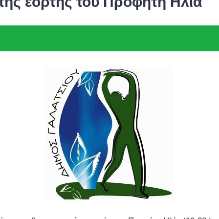
της εορτής του Προφήτη Ηλία