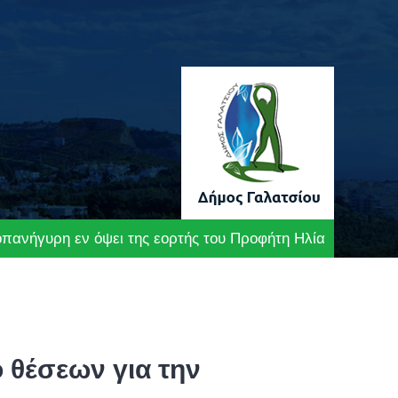
οπανήγυρη εν όψει της εορτής του Προφήτη Ηλία
ό θέσεων για την