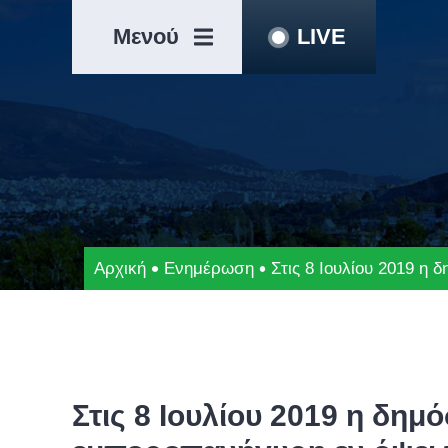
Μετάβαση
Άλμα
στο
στη
Μενού
LIVE
περιεχόμενο
γραμμή
πλοήγησης
Αρχική
Ενημέρωση
Στις 8 Ιουλίου 2019 η
Στις 8 Ιουλίου 2019 η δημ