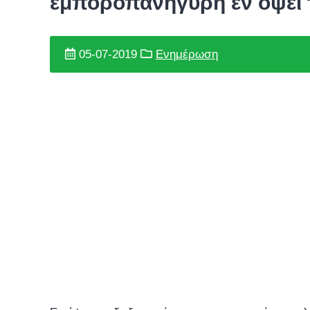
εμποροπανήγυρη εν όψει 
05-07-2019
Ενημέρωση