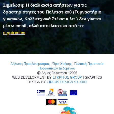
Σημείωση: Η διαδικασία αιτήσεων για τις
δραστηριότητες του Πολιτιστικού (Γυμναστήριο
γυναικών, Καλλιτεχνικά Στέκια κ.λπ.) δεν γίνεται
μέσω email, αλλά αποκλειστικά από το:
e-ypiresies
Δήλωση Προσβασιμότητας
|
Όροι Χρήσης
|
Πολιτική Προστασία
Προσωπικών Δεδομένων
Δήμος Γαλατσίου - 2026
WEB DEVELOPMENT BY
ΕΓΚΡΙΤΟΣ GROUP
| GRAPHICS
DESIGN BY
CIRCUS DESIGN STUDIO