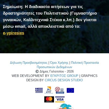
Σημείωση: Η διαδικασία αιτήσεων για τις
δραστηριότητες του Πολιτιστικού (Γυμναστήριο
γυναικών, Καλλιτεχνικά Στέκια κ.λπ.) δεν γίνεται
μέσω email, αλλά αποκλειστικά από το:
e-ypiresies
Δήλωση Προσβασιμότητας
|
Όροι Χρήσης
|
Πολιτική Προστασία
Προσωπικών Δεδομένων
Δήμος Γαλατσίου - 2026
WEB DEVELOPMENT BY
ΕΓΚΡΙΤΟΣ GROUP
| GRAPHICS
DESIGN BY
CIRCUS DESIGN STUDIO