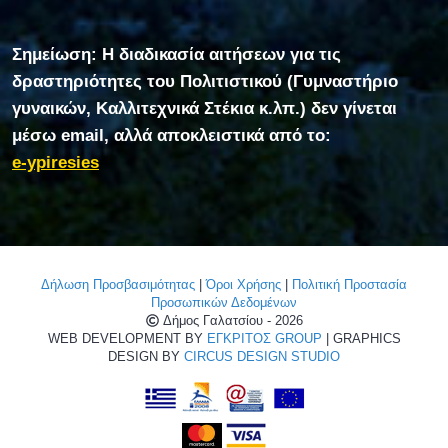
Σημείωση: Η διαδικασία αιτήσεων για τις
δραστηριότητες του Πολιτιστικού (Γυμναστήριο
γυναικών, Καλλιτεχνικά Στέκια κ.λπ.) δεν γίνεται
μέσω email, αλλά αποκλειστικά από το:
e-ypiresies
Δήλωση Προσβασιμότητας
|
Όροι Χρήσης
|
Πολιτική Προστασία
Προσωπικών Δεδομένων
Δήμος Γαλατσίου - 2026
WEB DEVELOPMENT BY
ΕΓΚΡΙΤΟΣ GROUP
| GRAPHICS
DESIGN BY
CIRCUS DESIGN STUDIO