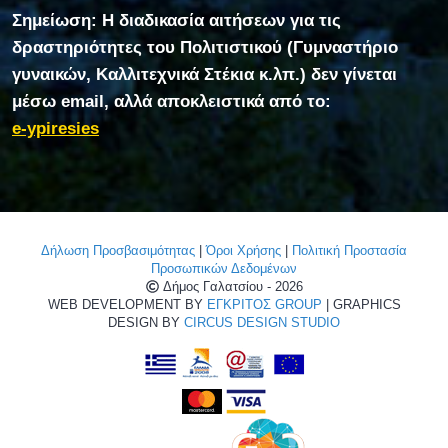
Σημείωση: Η διαδικασία αιτήσεων για τις
δραστηριότητες του Πολιτιστικού (Γυμναστήριο
γυναικών, Καλλιτεχνικά Στέκια κ.λπ.) δεν γίνεται
μέσω email, αλλά αποκλειστικά από το:
e-ypiresies
Δήλωση Προσβασιμότητας
|
Όροι Χρήσης
|
Πολιτική Προστασία
Προσωπικών Δεδομένων
Δήμος Γαλατσίου - 2026
WEB DEVELOPMENT BY
ΕΓΚΡΙΤΟΣ GROUP
| GRAPHICS
DESIGN BY
CIRCUS DESIGN STUDIO