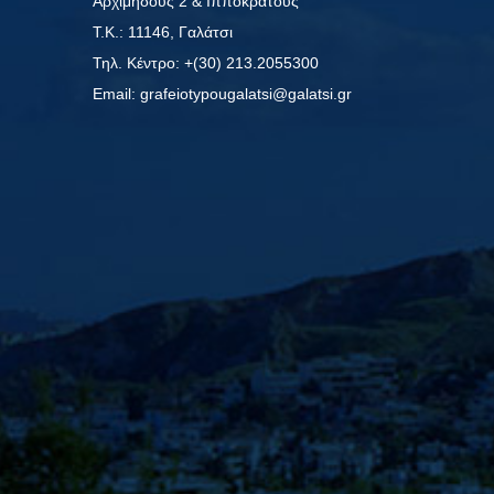
Αρχιμήδους 2 & Ιπποκράτους
Τ.Κ.: 11146, Γαλάτσι
Τηλ. Κέντρο: +(30) 213.2055300
Εmail: grafeiotypougalatsi@galatsi.gr