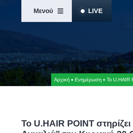
Μετάβαση
Άλμα
στο
στη
Μενού
LIVE
περιεχόμενο
γραμμή
πλοήγησης
Αρχική
Ενημέρωση
Το U.HAIR 
Το U.HAIR POINT στηρίζει