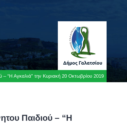
ύ – “Η Αγκαλιά” την Κυριακή 20 Οκτωβρίου 2019
ητου Παιδιού – “Η