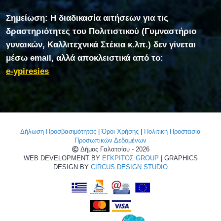
Σημείωση: Η διαδικασία αιτήσεων για τις
δραστηριότητες του Πολιτιστικού (Γυμναστήριο
γυναικών, Καλλιτεχνικά Στέκια κ.λπ.) δεν γίνεται
μέσω email, αλλά αποκλειστικά από το:
e-ypiresies
Δήλωση Προσβασιμότητας
|
Όροι Χρήσης
|
Πολιτική Προστασία
Προσωπικών Δεδομένων
Δήμος Γαλατσίου - 2026
WEB DEVELOPMENT BY
ΕΓΚΡΙΤΟΣ GROUP
| GRAPHICS
DESIGN BY
CIRCUS DESIGN STUDIO