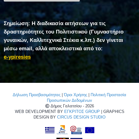
Σημείωση: Η διαδικασία αιτήσεων για τις
δραστηριότητες του Πολιτιστικού (Γυμναστήριο
γυναικών, Καλλιτεχνικά Στέκια κ.λπ.) δεν γίνεται
μέσω email, αλλά αποκλειστικά από το:
e-ypiresies
Δήλωση Προσβασιμότητας
|
Όροι Χρήσης
|
Πολιτική Προστασία
Προσωπικών Δεδομένων
Δήμος Γαλατσίου - 2026
WEB DEVELOPMENT BY
ΕΓΚΡΙΤΟΣ GROUP
| GRAPHICS
DESIGN BY
CIRCUS DESIGN STUDIO