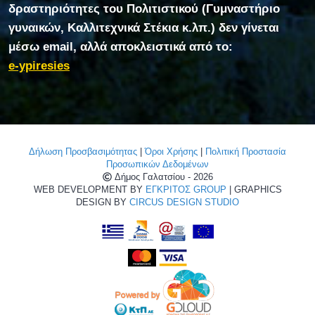
δραστηριότητες του Πολιτιστικού (Γυμναστήριο
γυναικών, Καλλιτεχνικά Στέκια κ.λπ.) δεν γίνεται
μέσω email, αλλά αποκλειστικά από το:
e-ypiresies
Δήλωση Προσβασιμότητας
|
Όροι Χρήσης
|
Πολιτική Προστασία
Προσωπικών Δεδομένων
Δήμος Γαλατσίου - 2026
WEB DEVELOPMENT BY
ΕΓΚΡΙΤΟΣ GROUP
| GRAPHICS
DESIGN BY
CIRCUS DESIGN STUDIO