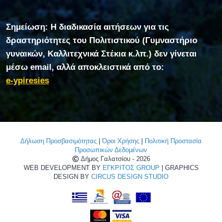
Σημείωση: Η διαδικασία αιτήσεων για τις
δραστηριότητες του Πολιτιστικού (Γυμναστήριο
γυναικών, Καλλιτεχνικά Στέκια κ.λπ.) δεν γίνεται
μέσω email, αλλά αποκλειστικά από το:
e-ypiresies
Δήλωση Προσβασιμότητας
|
Όροι Χρήσης
|
Πολιτική Προστασία
Προσωπικών Δεδομένων
Δήμος Γαλατσίου - 2026
WEB DEVELOPMENT BY
ΕΓΚΡΙΤΟΣ GROUP
| GRAPHICS
DESIGN BY
CIRCUS DESIGN STUDIO