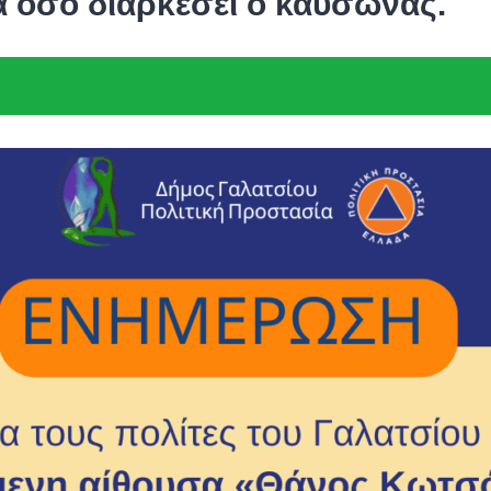
α όσο διαρκέσει ο καύσωνας.