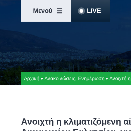
Μετάβαση
Άλμα
στο
στη
Μενού
LIVE
περιεχόμενο
γραμμή
πλοήγησης
Αρχική
Ανακοινώσεις
,
Ενημέρωση
Ανοιχτή 
Ανοιχτή η κλιματιζόμενη