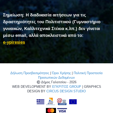
Σημείωση: Η διαδικασία αιτήσεων για τις
δραστηριότητες του Πολιτιστικού (Γυμναστήριο
γυναικών, Καλλιτεχνικά Στέκια κ.λπ.) δεν γίνεται
μέσω email, αλλά αποκλειστικά από το:
e-ypiresies
Δήλωση Προσβασιμότητας
|
Όροι Χρήσης
|
Πολιτική Προστασία
Προσωπικών Δεδομένων
Δήμος Γαλατσίου - 2026
WEB DEVELOPMENT BY
ΕΓΚΡΙΤΟΣ GROUP
| GRAPHICS
DESIGN BY
CIRCUS DESIGN STUDIO