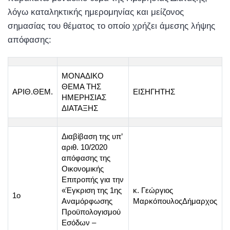
λόγω καταληκτικής ημερομηνίας και μείζονος
σημασίας του θέματος το οποίο χρήζει άμεσης λήψης
απόφασης:
ΜΟΝΑΔΙΚΟ
ΘΕΜΑ ΤΗΣ
ΑΡΙΘ.ΘΕΜ.
ΕΙΣΗΓΗΤΗΣ
ΗΜΕΡΗΣΙΑΣ
ΔΙΑΤΑΞΗΣ
Διαβίβαση της υπ’
αριθ. 10/2020
απόφασης της
Οικονομικής
Επιτροπής για την
«Έγκριση της 1ης
κ. Γεώργιος
1ο
Αναμόρφωσης
ΜαρκόπουλοςΔήμαρχος
Προϋπολογισμού
Εσόδων –