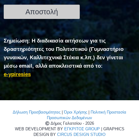
Σημείωση: Η διαδικασία αιτήσεων για τις
δραστηριότητες του Πολιτιστικού (Γυμναστήριο
γυναικών, Καλλιτεχνικά Στέκια κ.λπ.) δεν γίνεται
μέσω email, αλλά αποκλειστικά από το:
e-ypiresies
Δήλωση Προσβασιμότητας
|
Όροι Χρήσης
|
Πολιτική Προστασία
Προσωπικών Δεδομένων
Δήμος Γαλατσίου - 2026
WEB DEVELOPMENT BY
ΕΓΚΡΙΤΟΣ GROUP
| GRAPHICS
DESIGN BY
CIRCUS DESIGN STUDIO