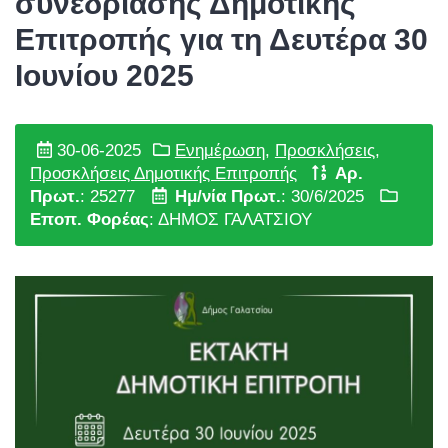
συνεδρίασης Δημοτικής
Επιτροπής για τη Δευτέρα 30
Ιουνίου 2025
30-06-2025
Ενημέρωση
,
Προσκλήσεις
,
Προσκλήσεις Δημοτικής Επιτροπής
Αρ.
Πρωτ.
: 25277
Ημ/νία Πρωτ.
: 30/6/2025
Εποπ. Φορέας
: ΔΗΜΟΣ ΓΑΛΑΤΣΙΟΥ