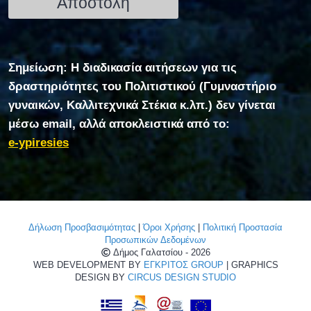
Σημείωση: Η διαδικασία αιτήσεων για τις
δραστηριότητες του Πολιτιστικού (Γυμναστήριο
γυναικών, Καλλιτεχνικά Στέκια κ.λπ.) δεν γίνεται
μέσω email, αλλά αποκλειστικά από το:
e-ypiresies
Δήλωση Προσβασιμότητας
|
Όροι Χρήσης
|
Πολιτική Προστασία
Προσωπικών Δεδομένων
Δήμος Γαλατσίου - 2026
WEB DEVELOPMENT BY
ΕΓΚΡΙΤΟΣ GROUP
| GRAPHICS
DESIGN BY
CIRCUS DESIGN STUDIO