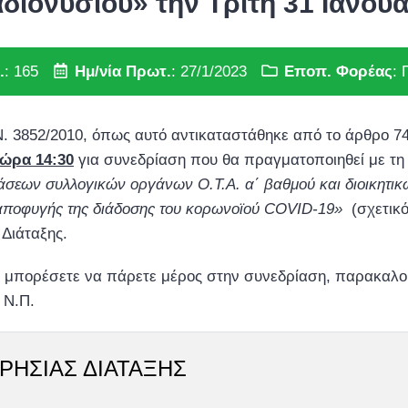
ιονυσίου» την Τρίτη 31 Ιανουα
.
: 165
Ημ/νία Πρωτ.
: 27/1/2023
Εποπ. Φορέας
:
 Ν. 3852/2010, όπως αυτό αντικαταστάθηκε από το άρθρο 7
 ώρα 14:30
για συνεδρίαση που θα πραγματοποιηθεί με τη 
σεων συλλογικών οργάνων Ο.Τ.Α. α΄ βαθμού και διοικητικ
αποφυγής της διάδοσης του κορωνοϊού
COVID
-19»
(σχετικό
Διάταξης.
α μπορέσετε να πάρετε μέρος στην συνεδρίαση, παρακαλο
 Ν.Π.
ΡΗΣΙΑΣ ΔΙΑΤΑΞΗΣ