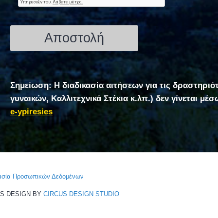
Σημείωση: Η διαδικασία αιτήσεων για τις δραστηριό
γυναικών, Καλλιτεχνικά Στέκια κ.λπ.) δεν γίνεται μέ
e-ypiresies
τασία Προσωπικών Δεδομένων
CS DESIGN BY
CIRCUS DESIGN STUDIO