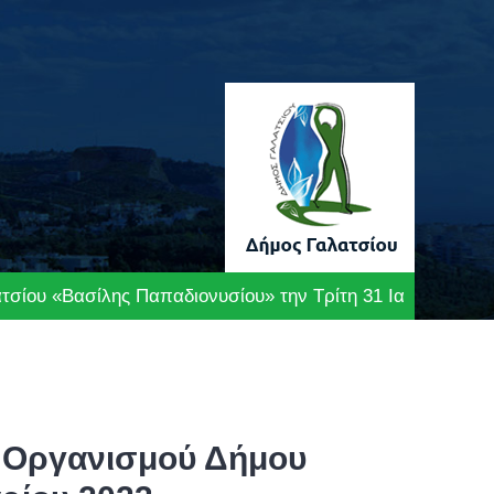
τσίου «Βασίλης Παπαδιονυσίου» την Τρίτη 31 Ιανουαρίου 
ύ Οργανισμού Δήμου