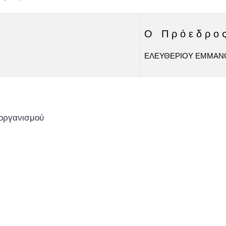
Ο Π ρ ό ε δ ρ ο 
ΕΛΕΥΘΕΡΙΟΥ ΕΜΜΑΝ
 οργανισμού