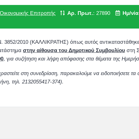
Οικονομικής Επιτροπής
Αρ. Πρωτ.
: 27890
Ημ/νί
 Ν. 3852/2010 (ΚΑΛΛΙΚΡΑΤΗΣ) όπως αυτός αντικαταστάθηκε
Κατάστημα
στην αίθουσα του Δημοτικού Συμβουλίου
στη Σ
00
, γ
ια συζήτηση και λήψη απόφασης στα θέματα της Ημερήσ
ραστείτε στη συνεδρίαση, παρακαλούμε να ειδοποιήσετε τα 
ήνη, τηλ. 2132055417-374).