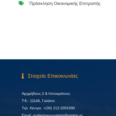
΄Πρόσκληση Οικονομικής Επιτροπής
Στοιχεία Επικοινωνίας
Αρχιμήδους 2 & Ιπποκράτους
Τ.Κ.: 11146, Γαλάτσι
Τηλ. Κέντρο: +(30) 213.2055300
Εmail: grafeiotypougalatsi@galatsi.gr