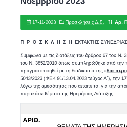
Νοεμβρίου 2023
17-11-2023
Προσκλήσεις Δ.Σ.
Αρ. 
Π Ρ Ο Σ Κ Λ Η Σ Η
ΕΚΤΑΚΤΗΣ ΣΥΝΕΔΡΙΑΣ
Σύμφωνα με τις διατάξεις του άρθρου 67 του Ν. 
του Ν. 3852/2010 όπως συμπληρώθηκε από την πα
πραγματοποιηθεί με τη διαδικασία της «
δια περ
5043/2023 (ΦΕΚ 91/13.04.2023 τεύχος Α΄), την
17
λόγω της αμεσότητας που απαιτείται για την απ
παρακάτω θέματα της Ημερήσιας Διάταξης:
ΑΡΙΘ.
ΘΕΜΑΤΑ ΤΗΣ ΗΜΕΡΗΣΙ