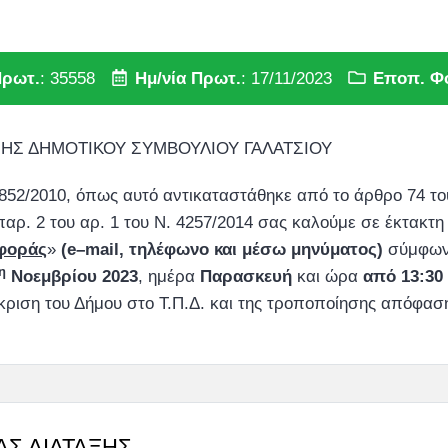
Πρωτ.
: 35558
Ημ/νία Πρωτ.
: 17/11/2023
Εποπ. Φ
ΗΣ ΔΗΜΟΤΙΚΟΥ ΣΥΜΒΟΥΛΙΟΥ ΓΑΛΑΤΣΙΟΥ
3852/2010, όπως αυτό αντικαταστάθηκε από το άρθρο 74 του
ρ. 2 του αρ. 1 του Ν. 4257/2014 σας καλούμε σε έκτακτη
ιφοράς
»
(
e
–
mail
, τηλέφωνο και μέσω μηνύματος)
σύμφωνα
η
Νοεμβρίου 2023
, ημέρα
Παρασκευή
και ώρα
από 13:30 
όκριση του Δήμου στο Τ.Π.Δ. και της τροποποίησης απόφασ
ΑΣ ΔΙΑΤΑΞΗΣ