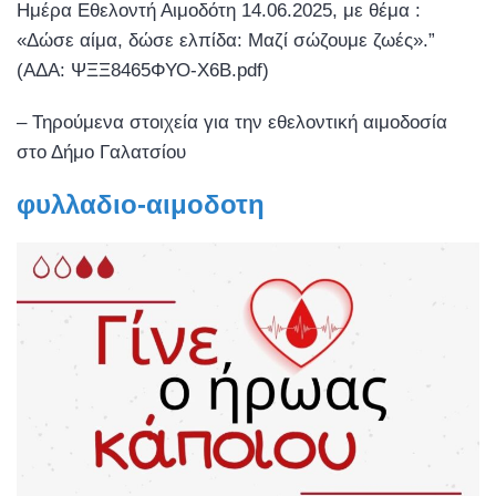
Ημέρα Εθελοντή Αιμοδότη 14.06.2025, με θέμα :
«Δώσε αίμα, δώσε ελπίδα: Mαζί σώζουμε ζωές».”
(ΑΔΑ: ΨΞΞ8465ΦΥΟ-Χ6Β.pdf)
– Τηρούμενα στοιχεία για την εθελοντική αιμοδοσία
στο Δήμο Γαλατσίου
φυλλαδιο-αιμοδοτη