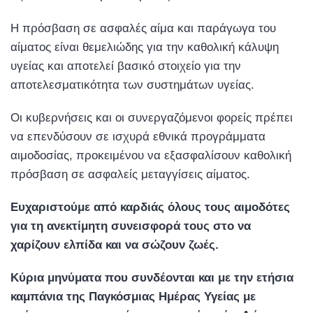
Η πρόσβαση σε ασφαλές αίμα και παράγωγα του
αίματος είναι θεμελιώδης για την καθολική κάλυψη
υγείας και αποτελεί βασικό στοιχείο για την
αποτελεσματικότητα των συστημάτων υγείας.
Οι κυβερνήσεις και οι συνεργαζόμενοι φορείς πρέπει
να επενδύσουν σε ισχυρά εθνικά προγράμματα
αιμοδοσίας, προκειμένου να εξασφαλίσουν καθολική
πρόσβαση σε ασφαλείς μεταγγίσεις αίματος.
Ευχαριστού
μ
ε
α
π
ό
καρδιάς
όλους
τους
αι
μ
οδότες
για
τη
ανεκτί
μ
ητη
συνεισφορά
τους
στο
να
χαρίζουν
ελ
π
ίδα
και
να
σώζουν
ζωές
.
Κύρια
μ
ηνύ
μ
ατα
π
ου
συνδέονται
και
μ
ε
την
ετήσια
κα
μπ
άνια
της
Παγκόσ
μ
ιας
Η
μ
έρας
Υγείας
μ
ε