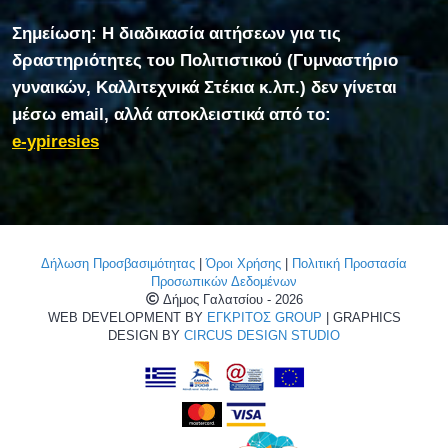
Σημείωση: Η διαδικασία αιτήσεων για τις
δραστηριότητες του Πολιτιστικού (Γυμναστήριο
γυναικών, Καλλιτεχνικά Στέκια κ.λπ.) δεν γίνεται
μέσω email, αλλά αποκλειστικά από το:
e-ypiresies
Δήλωση Προσβασιμότητας
|
Όροι Χρήσης
|
Πολιτική Προστασία
Προσωπικών Δεδομένων
Δήμος Γαλατσίου - 2026
WEB DEVELOPMENT BY
ΕΓΚΡΙΤΟΣ GROUP
| GRAPHICS
DESIGN BY
CIRCUS DESIGN STUDIO