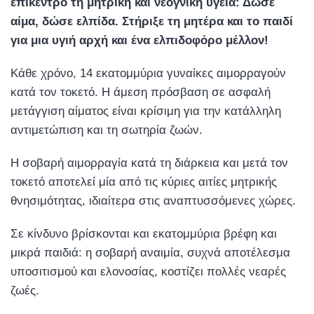
ε
π
ίκεντρο
τη
μ
ητρική
και
νεογνική
υγεία
:
Δ
ώσε
αί
μ
α
,
δώσε
ελ
π
ίδα
.
Στήριξε
τη
μ
ητέρα
και
το
π
αιδί
για
μ
ια
υγιή
αρχή
και
ένα
ελ
π
ιδοφόρο
μ
έλλον
!
Κάθε χρόνο, 14 εκατομμύρια γυναίκες αιμορραγούν
κατά τον τοκετό. Η άμεση πρόσβαση σε ασφαλή
μετάγγιση αίματος είναι κρίσιμη για την κατάλληλη
αντιμετώπιση και τη σωτηρία ζωών.
Η σοβαρή αιμορραγία κατά τη διάρκεια και μετά τον
τοκετό αποτελεί μία από τις κύριες αιτίες μητρικής
θνησιμότητας, ιδιαίτερα στις αναπτυσσόμενες χώρες.
Σε κίνδυνο βρίσκονται και εκατομμύρια βρέφη και
μικρά παιδιά: η σοβαρή αναιμία, συχνά αποτέλεσμα
υποσιτισμού και ελονοσίας, κοστίζει πολλές νεαρές
ζωές.