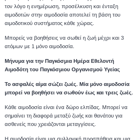
τον λόγο η ενημέρωση, προσέλκυση και ένταξη
αιμοδοτών στην αιμοδοσία αποτελεί τη βάση του
αιμοδοτικού συστήματος κάθε χώρας.
Μπορείς να βοηθήσεις να σωθεί η ζωή μέχρι και 3
ατόμων με 1 μόνο αιμοδοσία.
Μήνυ
μ
α
για
την
Παγκόσ
μ
ια
Η
μ
έρα
Εθελοντή
Αι
μ
οδότη
του
Παγκόσ
μ
ιου
Οργανισ
μ
ού
Υγείας
Το
ασφαλές
αί
μ
α
σώζει
ζωές
.
Μία
μ
όνο
αι
μ
οδοσία
μπ
ορεί
να
βοηθήσει
να
σωθούν
έως
και
τρεις
ζωές
.
Κάθε αιμοδοσία είναι ένα δώρο ελπίδας. Μπορεί να
σημαίνει τη διαφορά μεταξύ ζωής και θανάτου για
ασθενείς που χρειάζονται μεταγγίσεις.
Η αιμοδοσία είναι μια συλλογική προσπάθεια και μια