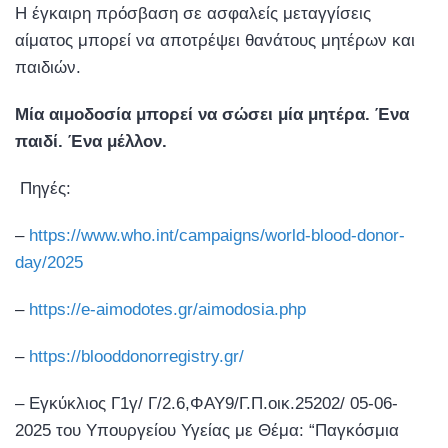
Η έγκαιρη πρόσβαση σε ασφαλείς μεταγγίσεις
αίματος μπορεί να αποτρέψει θανάτους μητέρων και
παιδιών.
Μία
αι
μ
οδοσία
μπ
ορεί
να
σώσει
μ
ία
μ
ητέρα
.
Ένα
π
αιδί
.
Ένα
μ
έλλον
.
Πηγές:
–
https://www.who.int/campaigns/world-blood-donor-
day/2025
–
https://e-aimodotes.gr/aimodosia.php
–
https://blooddonorregistry.gr/
– Εγκύκλιος Γ1γ/ Γ/2.6,ΦΑΥ9/Γ.Π.οικ.25202/ 05-06-
2025 του Υπουργείου Υγείας με Θέμα: “Παγκόσμια