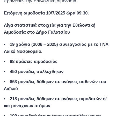
προωθούν την Εθελοντική Αιμοδοσία.
Επόμενη αιμοδοσία 10/7/2025 ώρα 09:30.
Λίγα
στατιστικά
στοιχεία
για
την
Εθελοντική
Αι
μ
οδοσία
στο
Δ
ή
μ
ο
Γαλατσίου
19
χρόνια
(2006
–
2025) συνεργασίας με το ΓΝΑ
Λαϊκό Νοσοκομείο.
88
δράσεις
αι
μ
οδοσίας
450
μ
ονάδες
συλλέχθηκαν
863 μ
ονάδες
δόθηκαν
σε
ανάγκες
ασθενών
του
Λαϊκού
218 μ
ονάδες
δόθηκαν
σε
ανάγκες
αι
μ
οδοτών
ή
/
και
μ
οναχικών
ατό
μ
ων
109 μ
οναδικά
άτο
μ
α
έχουν
π
ροσέλθει
για
να