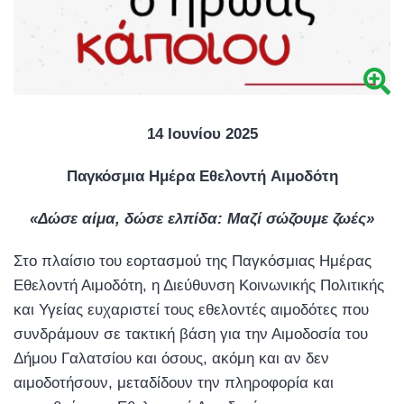
14
Ιουνίου
2025
Παγκόσ
μ
ια
Η
μ
έρα
Εθελοντή
Αι
μ
οδότη
«Δ
ώσε
αί
μ
α
,
δώσε
ελ
π
ίδα
:
Μαζί
σώζου
μ
ε
ζωές
»
Στο πλαίσιο του εορτασμού της Παγκόσμιας Ημέρας
Εθελοντή Αιμοδότη, η Διεύθυνση Κοινωνικής Πολιτικής
και Υγείας ευχαριστεί τους εθελοντές αιμοδότες που
συνδράμουν σε τακτική βάση για την Αιμοδοσία του
Δήμου Γαλατσίου και όσους, ακόμη και αν δεν
αιμοδοτήσουν, μεταδίδουν την πληροφορία και