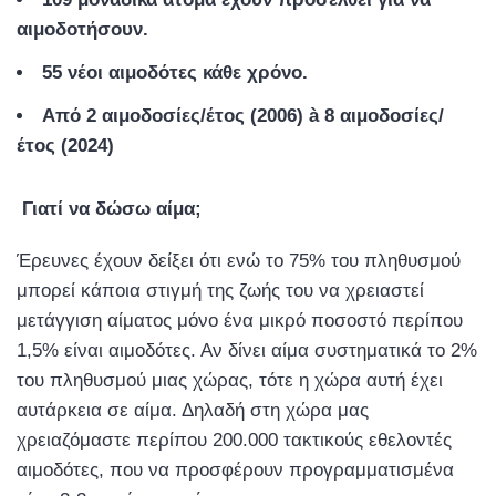
αι
μ
οδοτήσουν
.
55
νέοι
αι
μ
οδότες
κάθε
χρόνο
.
Α
π
ό
2
αι
μ
οδοσίες
/
έτος
(2006)
à
8
αι
μ
οδοσίες
/
έτος
(2024)
Γιατί
να
δώσω
αί
μ
α
;
Έρευνες έχουν δείξει ότι ενώ το 75% του πληθυσμού
μπορεί κάποια στιγμή της ζωής του να χρειαστεί
μετάγγιση αίματος μόνο ένα μικρό ποσοστό περίπου
1,5% είναι αιμοδότες. Αν δίνει αίμα συστηματικά το 2%
του πληθυσμού μιας χώρας, τότε η χώρα αυτή έχει
αυτάρκεια σε αίμα. Δηλαδή στη χώρα μας
χρειαζόμαστε περίπου 200.000 τακτικούς εθελοντές
αιμοδότες, που να προσφέρουν προγραμματισμένα