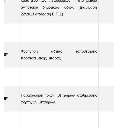
27
κράσπεδο των πεζοδρομίων ή στο ρείθρο
αντίστοιχα δημοτικών οδών. (Διαβίβαση
22/2013 απόφαση Ε.Π.Ζ)
Χορήγηση άδειας τοποθέτησης
ο
28
προστατευτικής μπάρας.
Παραχώρηση τριών (3) χώρων στάθμευσης
ο
29
φορτηγών μετφορών.