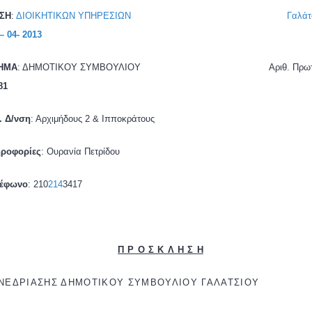
ΝΣΗ
:
ΔΙΟΙΚΗΤΙΚΩΝ ΥΠΗΡΕΣΙΩΝ
Γαλάτ
– 04- 2013
ΗΜΑ
: ΔΗΜΟΤΙΚΟΥ ΣΥΜΒΟΥΛΙΟΥ
Αριθ. Πρωτ
81
. Δ/νση
: Αρχιμήδους 2 & Ιπποκράτους
ροφορίες
: Ουρανία Πετρίδου
λέφωνο
: 210
214
3417
ΠΡΟΣΚΛΗΣ
Η
ΝΕΔΡΙΑΣΗΣ ΔΗΜΟΤΙΚΟΥ ΣΥΜΒΟΥΛΙΟΥ ΓΑΛΑΤΣΙΟ
Υ