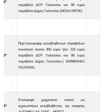
ο
32
παράβολο ΔΟΥ Γαλατσίου και 90 ευρώ
παράβολο Δήμου Γαλατσίου.(
NOGA
HATIK
).
Περί επιστροφής καταβληθέντων παράβολων
συνολικού ποσού 300 ευρώ ήτοι: 210 ευρώ
ο
33
παράβολο ΔΟΥ Γαλατσίου και 90 ευρώ
παράβολο Δήμου Γαλατσίου.(
DURMISHAJ
VOJSAVA
).
Επιστροφή χρηματικού ποσού ως
ο
34
αχρεωστήτως καταβληθέντος, της εταιρείας
AUTOHELLAS
ΑΤΕΕ –
HERTZ
.