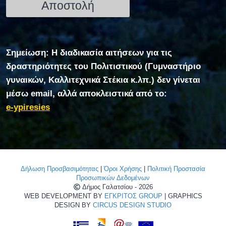
Σημείωση: Η διαδικασία αιτήσεων για τις
δραστηριότητες του Πολιτιστικού (Γυμναστήριο
γυναικών, Καλλιτεχνικά Στέκια κ.λπ.) δεν γίνεται
μέσω email, αλλά αποκλειστικά από το:
e-ypiresies
Δήλωση Προσβασιμότητας
|
Όροι Χρήσης
|
Πολιτική Προστασία
Προσωπικών Δεδομένων
Δήμος Γαλατσίου - 2026
WEB DEVELOPMENT BY
ΕΓΚΡΙΤΟΣ GROUP
| GRAPHICS
DESIGN BY
CIRCUS DESIGN STUDIO