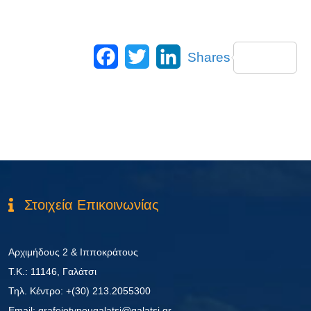
Facebook
Twitter
LinkedIn
Shares
Στοιχεία Επικοινωνίας
Αρχιμήδους 2 & Ιπποκράτους
Τ.Κ.: 11146, Γαλάτσι
Τηλ. Κέντρο: +(30) 213.2055300
Εmail: grafeiotypougalatsi@galatsi.gr