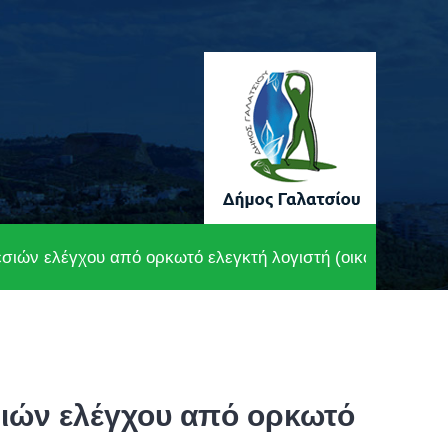
ιών ελέγχου από ορκωτό ελεγκτή λογιστή (οικονομικού έ
ιών ελέγχου από ορκωτό