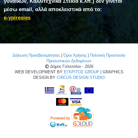
γυναικών, Καλλιτεχνικά Στέκια κ.λπ.) δεν γίνεται
μέσω email, αλλά αποκλειστικά από το:
e-ypiresies
Δήλωση Προσβασιμότητας
|
Όροι Χρήσης
|
Πολιτική Προστασία
Προσωπικών Δεδομένων
Δήμος Γαλατσίου - 2026
WEB DEVELOPMENT BY
ΕΓΚΡΙΤΟΣ GROUP
| GRAPHICS
DESIGN BY
CIRCUS DESIGN STUDIO