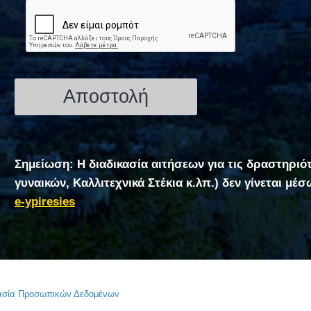
Σημείωση: Η διαδικασία αιτήσεων για τις δραστηριό
γυναικών, Καλλιτεχνικά Στέκια κ.λπ.) δεν γίνεται μέ
e-ypiresies
τασία Προσωπικών Δεδομένων