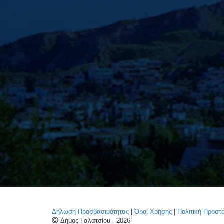
Δήλωση Προσβασιμότητας
|
Όροι Χρήσης
|
Πολιτική Προσ
Δήμος Γαλατσίου - 2026