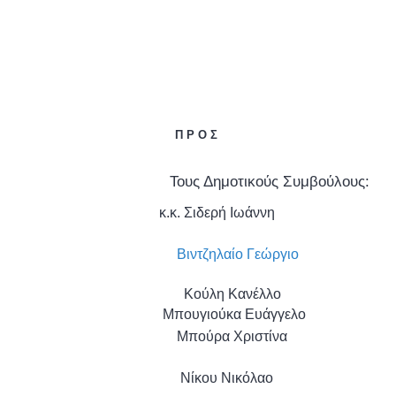
Π Ρ Ο Σ
Τους Δημοτικούς Συμβούλους:
κ.κ. Σιδερή Ιωάννη
Βιντζηλαίο Γεώργιο
Κούλη Κανέλλο
Μπουγιούκα Ευάγγελο
Μπούρα Χριστίνα
Νίκου Νικόλαο