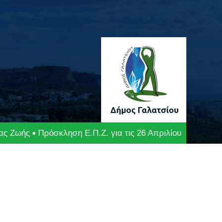
ας Ζωής
Πρόσκληση Ε.Π.Ζ. για τις 26 Απριλίου