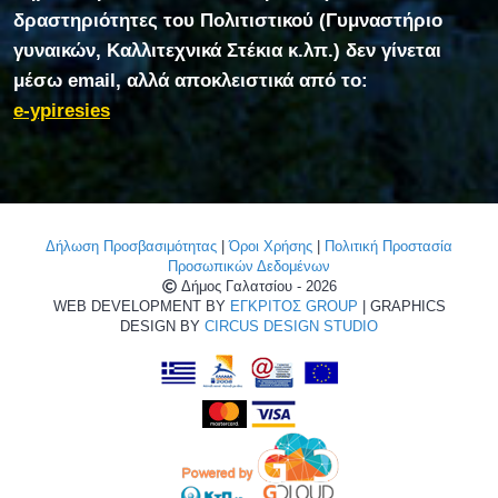
δραστηριότητες του Πολιτιστικού (Γυμναστήριο
γυναικών, Καλλιτεχνικά Στέκια κ.λπ.) δεν γίνεται
μέσω email, αλλά αποκλειστικά από το:
e-ypiresies
Δήλωση Προσβασιμότητας
|
Όροι Χρήσης
|
Πολιτική Προστασία
Προσωπικών Δεδομένων
Δήμος Γαλατσίου - 2026
WEB DEVELOPMENT BY
ΕΓΚΡΙΤΟΣ GROUP
| GRAPHICS
DESIGN BY
CIRCUS DESIGN STUDIO