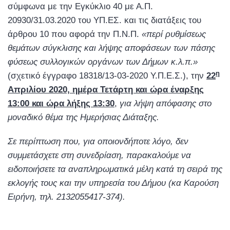
σύμφωνα με την Εγκύκλιο 40 με Α.Π.
20930/31.03.2020 του ΥΠ.ΕΣ. και τις διατάξεις του
άρθρου 10 που αφορά την Π.Ν.Π.
«περί ρυθμίσεως
θεμάτων σύγκλισης και λήψης αποφάσεων των πάσης
φύσεως συλλογικών οργάνων των Δήμων κ.λ.π.»
η
(σχετικό έγγραφο 18318/13-03-2020 Υ.Π.Ε.Σ.), την
22
Απριλίου 2020, ημέρα Τετάρτη και ώρα έναρξης
13:00
και ώρα λήξης 13:30
,
για λήψη απόφασης στο
μοναδικό θέμα της Ημερήσιας Διάταξης.
Σε περίπτωση που, για οποιονδήποτε λόγο, δεν
συμμετάσχετε στη συνεδρίαση, παρακαλούμε να
ειδοποιήσετε τα αναπληρωματικά μέλη κατά τη σειρά της
εκλογής τους και την υπηρεσία του Δήμου (κα Καρούση
Ειρήνη, τηλ. 2132055417-374).