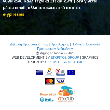
γυναικών, Καλλιτεχνικά Στέκια κ.λπ.) δεν γίνεται
μέσω email, αλλά αποκλειστικά από το:
e-ypiresies
Δήλωση Προσβασιμότητας
|
Όροι Χρήσης
|
Πολιτική Προστασία
Προσωπικών Δεδομένων
Δήμος Γαλατσίου - 2026
WEB DEVELOPMENT BY
ΕΓΚΡΙΤΟΣ GROUP
| GRAPHICS
DESIGN BY
CIRCUS DESIGN STUDIO