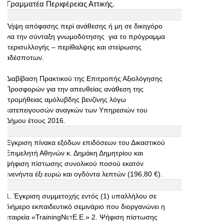
Γραμματέα Περιφέρειας Αττικής.
Λήψη απόφασης περί ανάθεσης ή μη σε δικηγόρο
για την σύνταξη γνωμοδότησης για το πρόγραμμα
περισυλλογής – περίθαλψης και στείρωσης
αδέσποτων.
Διαβίβαση Πρακτικού της Επιτροπής Αξιολόγησης
Προσφορών για την απευθείας ανάθεση της
προμήθειας αμόλυβδης βενζίνης λόγω
κατεπειγουσών αναγκών των Υπηρεσιών του
Δήμου έτους 2016.
Έγκριση πίνακα εξόδων επιδόσεων του Δικαστικού
Επιμελητή Αθηνών κ. Δημάκη Δημητρίου και
ψήφιση πίστωσης συνολικού ποσού εκατόν
ενενήντα έξι ευρώ και ογδόντα λεπτών (196,80 €).
1. Έγκριση συμμετοχής εντός (1) υπαλλήλου σε
διήμερο εκπαιδευτικό σεμινάριο που διοργανώνει η
εταιρεία «
Training
Net
E
.
E
.» 2. Ψήφιση πίστωσης