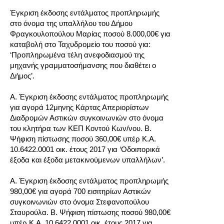
ο
Έγκριση έκδοσης εντάλματος προπληρωμής
στο όνομα της υπαλλήλου του Δήμου
Φραγκουλοπούλου Μαρίας ποσού 8.000,00€ για
καταβολή στο Ταχυδρομείο του ποσού για:
ο
‘Προπληρωμένα τέλη ανεφοδιασμού της
μηχανής γραμματοσήμανσης που διαθέτει ο
Δήμος’.
ο
Α. Έγκριση έκδοσης εντάλματος προπληρωμής
για αγορά 12μηνης Κάρτας Απεριορίστων
Διαδρομών Αστικών συγκοινωνιών στο όνομα
του κλητήρα των ΚΕΠ Κοντού Κων/νου. Β.
ο
Ψήφιση πίστωσης ποσού 360,00€ υπέρ Κ.Α.
10.6422.0001 οικ. έτους 2017 για ‘Οδοιπορικά
έξοδα και έξοδα μετακινούμενων υπαλλήλων’.
ο
Α. Έγκριση έκδοσης εντάλματος προπληρωμής
980,00€ για αγορά 700 εισιτηρίων Αστικών
συγκοινωνιών στο όνομα Στεφανοπούλου
ο
Σταυρούλα. Β. Ψήφιση πίστωσης ποσού 980,00€
υπέρ Κ.Α. 10.6422.0001 οικ. έτους 2017 για