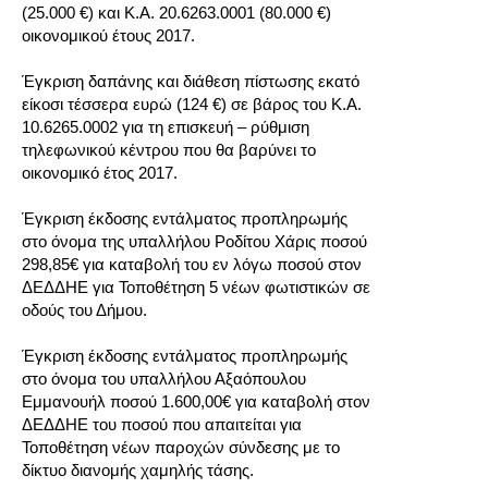
(25.000 €) και Κ.Α. 20.6263.0001 (80.000 €)
οικονομικού έτους 2017.
ο
Έγκριση δαπάνης και διάθεση πίστωσης εκατό
είκοσι τέσσερα ευρώ (124
€
) σε βάρος του Κ.Α.
10.6265.0002 για τη επισκευή – ρύθμιση
τηλεφωνικού κέντρου που θα βαρύνει το
ο
οικονομικό έτος 2017.
Έγκριση έκδοσης εντάλματος προπληρωμής
στο όνομα της υπαλλήλου Ροδίτου Χάρις ποσού
ο
298,85€ για καταβολή του εν λόγω ποσού στον
ΔΕΔΔΗΕ για Τοποθέτηση 5 νέων φωτιστικών σε
οδούς του Δήμου.
ο
Έγκριση έκδοσης εντάλματος προπληρωμής
στο όνομα του υπαλλήλου Αξαόπουλου
Εμμανουήλ ποσού 1.600,00€ για καταβολή στον
ο
ΔΕΔΔΗΕ του ποσού που απαιτείται για
Τοποθέτηση νέων παροχών σύνδεσης με το
δίκτυο διανομής χαμηλής τάσης.