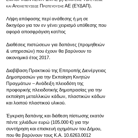
και Αποχετεύσεως Πρωτευούσης
ΑΕ (ΕΥΔΑΠ)
.
Λήψη απόφασης περί ανάθεσης ή μη σε
δικηγόρο για τον εν γένει χειρισμό υπόθεσης που
αφορά αποσφράγιση κατ/τος
Διαθέσεις πιστώσεων για δαπάνες (προμηθειών
& υπηρεσιών) που έχουν θα βαρύνουν το
οικονομικό έτος 2017.
ο
Διαβίβαση Πρακτικού της Επιτροπής Διενέργειας
ο
Δημοπρασιών για την Εκποίηση Κινητών
Πραγμάτων – Ανάδειξη πλειοδότη της
ο
προφορικής πλειοδοτικής δημοπρασίας για την
εκποίηση μεταλλικών κάδων, πλαστικών κάδων
και λοιπού πλαστικού υλικού.
ο
Έγκριση δαπάνης και διάθεση πίστωσης εκατόν
πέντε χιλιάδων ευρώ (105.000 €) για την
συντήρηση και επισκευή οχημάτων του Δήμου,
ο
που θα βαρύνουν τους Κ.Α. 10.6263.0012