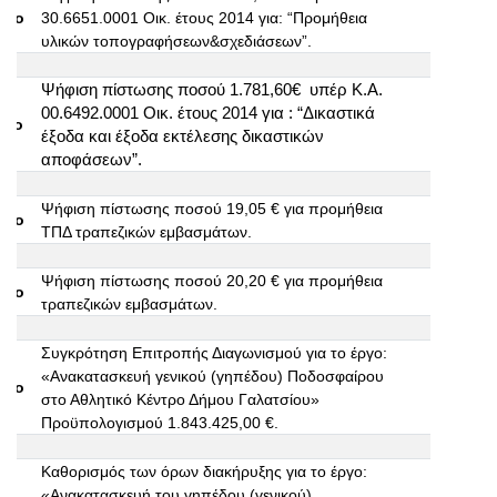
10ο
30.6651.0001 Οικ. έτους 2014 για: “Προμήθεια
υλικών τοπογραφήσεων&σχεδιάσεων”.
Ψήφιση πίστωσης ποσού 1.781,60€ υπέρ Κ.Α.
00.6492.0001 Οικ. έτους 2014 για : “Δικαστικά
11ο
έξοδα και έξοδα εκτέλεσης δικαστικών
αποφάσεων”.
Ψήφιση πίστωσης ποσού 19,05 € για προμήθεια
12ο
ΤΠΔ τραπεζικών εμβασμάτων.
Ψήφιση πίστωσης ποσού 20,20 € για προμήθεια
13ο
τραπεζικών εμβασμάτων.
Συγκρότηση Επιτροπής Διαγωνισμού για το έργο:
«Ανακατασκευή γενικού (γηπέδου) Ποδοσφαίρου
14ο
στο Αθλητικό Κέντρο Δήμου Γαλατσίου»
Προϋπολογισμού 1.843.425,00 €.
Καθορισμός των όρων διακήρυξης για το έργο:
«Ανακατασκευή του γηπέδου (γενικού)