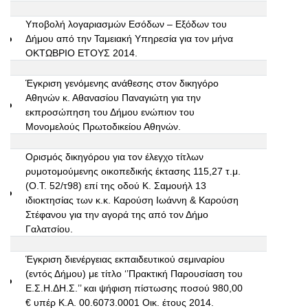
Υποβολή λογαριασμών Εσόδων – Εξόδων του
2ο
Δήμου από την Ταμειακή Υπηρεσία για τον μήνα
ΟΚΤΩΒΡΙΟ ΕΤΟΥΣ 2014.
Έγκριση γενόμενης ανάθεσης στον δικηγόρο
Αθηνών κ. Αθανασίου Παναγιώτη για την
3ο
εκπροσώπηση του Δήμου ενώπιον του
Μονομελούς Πρωτοδικείου Αθηνών.
Ορισμός δικηγόρου για τον έλεγχο τίτλων
ρυμοτομούμενης οικοπεδικής έκτασης 115,27 τ.μ.
(Ο.Τ. 52/τ98) επί της οδού Κ. Σαμουήλ 13
4ο
ιδιοκτησίας των κ.κ. Καρούση Ιωάννη & Καρούση
Στέφανου για την αγορά της από τον Δήμο
Γαλατσίου.
Έγκριση διενέργειας εκπαιδευτικού σεμιναρίου
(εντός Δήμου) με τίτλο ‘’Πρακτική Παρουσίαση του
5ο
Ε.Σ.Η.ΔΗ.Σ.’’ και ψήφιση πίστωσης ποσού 980,00
€ υπέρ Κ.Α. 00.6073.0001 Οικ. έτους 2014.