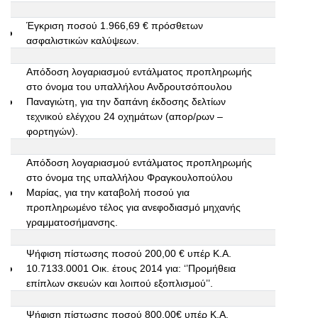
Έγκριση ποσού 1.966,69 € πρόσθετων
6ο
ασφαλιστικών καλύψεων.
Απόδοση λογαριασμού εντάλματος προπληρωμής
στο όνομα του υπαλλήλου Ανδρουτσόπουλου
7ο
Παναγιώτη, για την δαπάνη έκδοσης δελτίων
τεχνικού ελέγχου 24 οχημάτων (απορ/ρων –
φορτηγών).
Απόδοση λογαριασμού εντάλματος προπληρωμής
στο όνομα της υπαλλήλου Φραγκουλοπούλου
8ο
Μαρίας, για την καταβολή ποσού για
προπληρωμένο τέλος για ανεφοδιασμό μηχανής
γραμματοσήμανσης.
Ψήφιση πίστωσης ποσού 200,00 € υπέρ Κ.Α.
9ο
10.7133.0001 Οικ. έτους 2014 για: ‘’Προμήθεια
επίπλων σκευών και λοιπού εξοπλισμού’’.
Ψήφιση πίστωσης ποσού 800,00€ υπέρ Κ.Α.