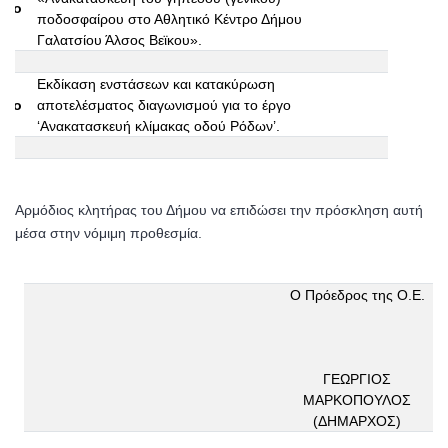
15ο
ποδοσφαίρου στο Αθλητικό Κέντρο Δήμου
Γαλατσίου Άλσος Βεϊκου».
Εκδίκαση ενστάσεων και κατακύρωση
16ο
αποτελέσματος διαγωνισμού για το έργο
‘Ανακατασκευή κλίμακας οδού Ρόδων’.
Αρμόδιος κλητήρας του Δήμου να επιδώσει την πρόσκληση αυτή
μέσα στην νόμιμη προθεσμία.
Ο Πρόεδρος της Ο.Ε.
ΓΕΩΡΓΙΟΣ
ΜΑΡΚΟΠΟΥΛΟΣ
(ΔΗΜΑΡΧΟΣ)