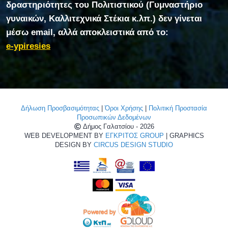
δραστηριότητες του Πολιτιστικού (Γυμναστήριο
γυναικών, Καλλιτεχνικά Στέκια κ.λπ.) δεν γίνεται
μέσω email, αλλά αποκλειστικά από το:
e-ypiresies
Δήλωση Προσβασιμότητας
|
Όροι Χρήσης
|
Πολιτική Προστασία
Προσωπικών Δεδομένων
Δήμος Γαλατσίου - 2026
WEB DEVELOPMENT BY
ΕΓΚΡΙΤΟΣ GROUP
| GRAPHICS
DESIGN BY
CIRCUS DESIGN STUDIO