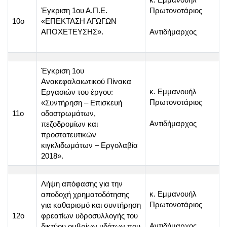
Έγκριση 1ου Α.Π.Ε.
Πρωτονοτάριος
10o
«ΕΠΕΚΤΑΣΗ ΑΓΩΓΩΝ
ΑΠΟΧΕΤΕΥΣΗΣ».
Αντιδήμαρχος
Έγκριση 1ου
Ανακεφαλαιωτικού Πίνακα
κ. Εμμανουήλ
Εργασιών του έργου:
Πρωτονοτάριος
«Συντήρηση – Επισκευή
11o
οδοστρωμάτων,
Αντιδήμαρχος
πεζοδρομίων και
προστατευτικών
κιγκλιδωμάτων – Εργολαβία
2018».
Λήψη απόφασης για την
κ. Εμμανουήλ
αποδοχή χρηματοδότησης
Πρωτονοτάριος
για καθαρισμό και συντήρηση
12o
φρεατίων υδροσυλλογής του
Αντιδήμαρχος
δικτύου ομβρίων υδάτων που