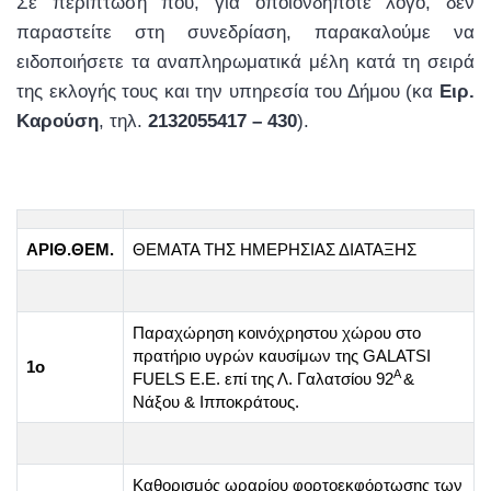
Σε περίπτωση που, για οποιονδήποτε λόγο, δεν
παραστείτε στη συνεδρίαση, παρακαλούμε να
ειδοποιήσετε τα αναπληρωματικά μέλη κατά τη σειρά
της εκλογής τους και την υπηρεσία του Δήμου (κα
Ειρ.
Καρούση
, τηλ.
2132055417 – 430
).
ΑΡΙΘ.
ΘΕΜ.
ΘΕΜΑΤΑ ΤΗΣ ΗΜΕΡΗΣΙΑΣ ΔΙΑΤΑΞΗΣ
Παραχώρηση κοινόχρηστου χώρου στο
πρατήριο υγρών καυσίμων της GALATSI
1ο
Α
FUELS Ε.Ε. επί της Λ. Γαλατσίου 92
&
Νάξου & Ιπποκράτους.
Καθορισμός ωραρίου φορτοεκφόρτωσης των