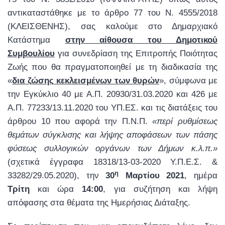
αντικαταστάθηκε με το άρθρο 77 του Ν. 4555/2018
(ΚΛΕΙΣΘΕΝΗΣ), σας καλούμε στο Δημαρχιακό
Κατάστημα
στην αίθουσα του Δημοτικού
Συμβουλίου
για συνεδρίαση της Επιτροπής Ποιότητας
Ζωής που θα πραγματοποιηθεί με τη διαδικασία της
«
δια ζώσης κεκλεισμένων των θυρών
», σύμφωνα με
την Εγκύκλιο 40 με Α.Π. 20930/31.03.2020 και 426 με
Α.Π. 77233/13.11.2020 του ΥΠ.ΕΣ. και τις διατάξεις του
άρθρου 10 που αφορά την Π.Ν.Π.
«περί ρυθμίσεως
θεμάτων σύγκλισης και λήψης αποφάσεων των πάσης
φύσεως συλλογικών οργάνων των Δήμων κ.λ.π.»
(σχετικά έγγραφα 18318/13-03-2020 Υ.Π.Ε.Σ. &
η
33282/29.05.2020), την
30
Μαρτίου 2021
, ημέρα
Τρίτη
και ώρα
14:00
, για συζήτηση και λήψη
απόφασης στα θέματα της Ημερήσιας Διάταξης.