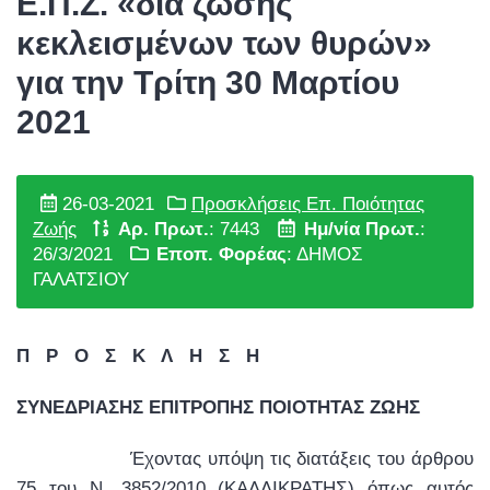
Ε.Π.Ζ. «δια ζώσης
κεκλεισμένων των θυρών»
για την Τρίτη 30 Μαρτίου
2021
26-03-2021
Προσκλήσεις Επ. Ποιότητας
Ζωής
Αρ. Πρωτ.
: 7443
Ημ/νία Πρωτ.
:
26/3/2021
Εποπ. Φορέας
: ΔΗΜΟΣ
ΓΑΛΑΤΣΙΟΥ
Π Ρ Ο Σ Κ Λ Η Σ Η
ΣΥΝΕΔΡΙΑΣΗΣ ΕΠΙΤΡΟΠΗΣ ΠΟΙΟΤΗΤΑΣ ΖΩΗΣ
Έχοντας υπόψη τις διατάξεις του άρθρου
75 του Ν. 3852/2010 (ΚΑΛΛΙΚΡΑΤΗΣ) όπως αυτός