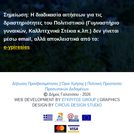
Σημείωση: Η διαδικασία αιτήσεων για τις
δραστηριότητες του Πολιτιστικού (Γυμναστήριο
γυναικών, Καλλιτεχνικά Στέκια κ.λπ.) δεν γίνεται
μέσω email, αλλά αποκλειστικά από το:
e-ypiresies
Δήλωση Προσβασιμότητας
|
Όροι Χρήσης
|
Πολιτική Προστασία
Προσωπικών Δεδομένων
Δήμος Γαλατσίου - 2026
WEB DEVELOPMENT BY
ΕΓΚΡΙΤΟΣ GROUP
| GRAPHICS
DESIGN BY
CIRCUS DESIGN STUDIO