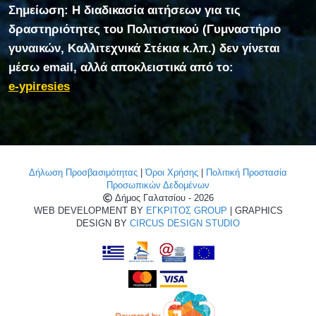
Σημείωση: Η διαδικασία αιτήσεων για τις
δραστηριότητες του Πολιτιστικού (Γυμναστήριο
γυναικών, Καλλιτεχνικά Στέκια κ.λπ.) δεν γίνεται
μέσω email, αλλά αποκλειστικά από το:
e-ypiresies
Δήλωση Προσβασιμότητας
|
Όροι Χρήσης
|
Πολιτική Προστασία
Προσωπικών Δεδομένων
Δήμος Γαλατσίου - 2026
WEB DEVELOPMENT BY
ΕΓΚΡΙΤΟΣ GROUP
| GRAPHICS
DESIGN BY
CIRCUS DESIGN STUDIO