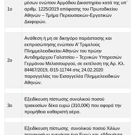
μέσων ενώπιον Αρμόδιου Δικαστηρίου κατά της υπ΄
1ο
αριθμ. 1225/2019 απόφασης του Πρωτοδικείου
Αθηνών – Τμήμα Περιουσιακών-Εργατικών
Διαφορών.
Ανάθεση ή μη σε δικηγόρο παράστασης και
εκπροσώπησης ενώπιον Α’ Τριμελούς
Πλημμελειοδικείου Αθηνών του πρώην
Αντιδημάρχου Γαλατσίου – Τεχνικών Υπηρεσιών
2ο
Γερμάνου Μελισσουργού, σε εκτέλεση της Αρ. Κλ.
84467/2019, Θ15-11744 στις 24.02.2020
παραγγελίας του Εισαγγελέα Πλημμελειοδικών
Αθηνών.
Εξειδίκευση πίστωσης συνολικού ποσού
3ο
τριακοσίων δέκα ευρώ (310,00€) που αφορά την
προμήθεια καθαριστή αέρα.
Εξειδίκευση πίστωσης συνολικού ποσού Χιλίων
τετρακοσίων ενενήντα ένα Ευρώ και εβδομήντα