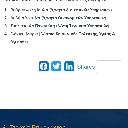
τακτικού μέλους, καθώς και στους Διευθυντές του Δήμου:
1.
Βαθρακοκοίλη Ιουλία (
Δ/ντρια Διοικητικών Υπηρεσιών
)
2.
Δαβέτα Χριστίνα (
Δ/ντρια Οικονομικών Υπηρεσιών
)
3.
Σπηλιόπουλο Παναγιώτη (
Δ/ντή Τεχνικών Υπηρεσιών
)
4.
Γκόγκου Μαρία (
Δ/ντρια Κοινωνικής Πολιτικής, Υγείας &
Υγιεινής
)
Facebook
Twitter
LinkedIn
Shares
Στοιχεία Επικοινωνίας