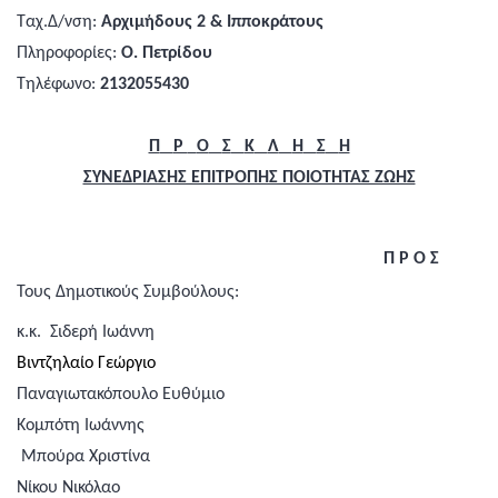
Ταχ.Δ/νση:
Αρχιμήδους 2 & Ιπποκράτους
Πληροφορίες:
Ο. Πετρίδου
Τηλέφωνο:
2132055430
Π
Ρ
Ο
Σ
Κ
Λ
Η
Σ
Η
ΣΥΝΕΔΡΙΑΣΗΣ ΕΠΙΤΡΟΠΗΣ ΠΟΙΟΤΗΤΑΣ ΖΩΗΣ
Π Ρ Ο Σ
Τους Δημοτικούς Συμβούλους:
κ.κ.
Σιδερή Ιωάννη
Βιντζηλαίο Γεώργιο
Παναγιωτακόπουλο Ευθύμιο
Κομπότη Ιωάννης
Μπούρα Χριστίνα
Νίκου Νικόλαο