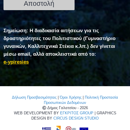
Σημείωση: Η διαδικασία αιτήσεων για τις
δραστηριότητες του Πολιτιστικού (Γυμναστήριο
γυναικών, Καλλιτεχνικά Στέκια κ.λπ.) δεν γίνεται
μέσω email, αλλά αποκλειστικά από το:
e-ypiresies
Δήλωση Προσβασιμότητας
|
Όροι Χρήσης
|
Πολιτική Προστασία
Προσωπικών Δεδομένων
Δήμος Γαλατσίου - 2026
WEB DEVELOPMENT BY
ΕΓΚΡΙΤΟΣ GROUP
| GRAPHICS
DESIGN BY
CIRCUS DESIGN STUDIO