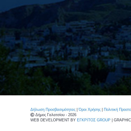
Δήλωση Προσβασιμότητας
|
Όροι Χρήσης
|
Πολιτική Προσ
Δήμος Γαλατσίου - 2026
WEB DEVELOPMENT BY
ΕΓΚΡΙΤΟΣ GROUP
| GRAPHI