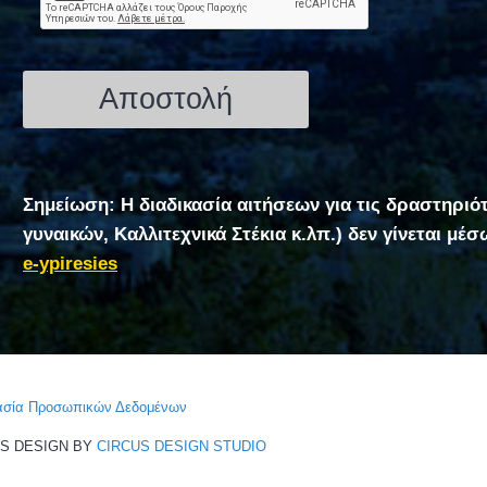
Σημείωση: Η διαδικασία αιτήσεων για τις δραστηριό
γυναικών, Καλλιτεχνικά Στέκια κ.λπ.) δεν γίνεται μέ
e-ypiresies
τασία Προσωπικών Δεδομένων
CS DESIGN BY
CIRCUS DESIGN STUDIO