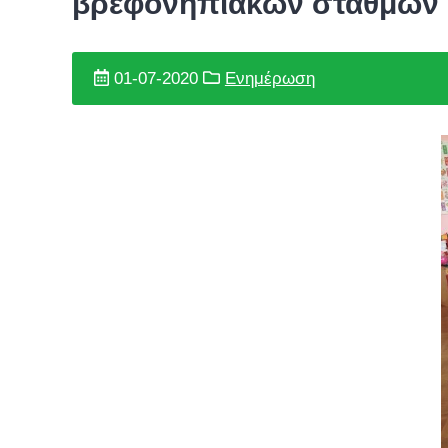
βρεφονηπιακών σταθμών 
01-07-2020
Ενημέρωση