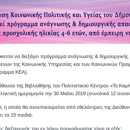
ρόκειται να διεξάγει πρόγραμμα ανάγνωσης & δημιουργική
ύμενων της Κοινωνικής Υπηρεσίας και των Κοινωνικών Προ
γραμμα ΚΕΑ).
ίθουσα της Βιβλιοθήκης του Πολιτιστικού Κέντρου «Το Καμ
ηκτική ημερομηνία την 30 Μαΐου 2019 (συνολικά 12 συναντ
 η οποία θα συνεπικουρείται από εθελόντριες της Διεύθυνσ
ι τα 15 παιδιά.
ς διεξαγωγής του εν λόγω προγράμματος είναι οι εξής: